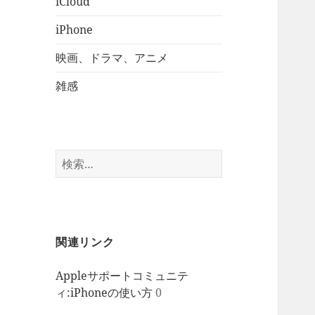
iCloud
iPhone
映画、ドラマ、アニメ
雑感
検
索:
関連リンク
Appleサポートコミュニテ
ィ:iPhoneの使い方
0