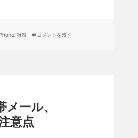
【裏技】iCloudの共有アルバムは危険 に
iPhone
,
雑感
コメントを残す
携帯メール、
と注意点