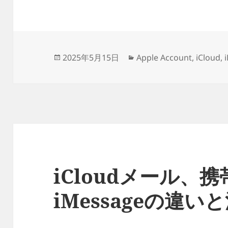
投
カ
2025年5月15日
Apple Account
,
iCloud
,
稿
テ
日:
ゴ
リ
ー
iCloudメール、
iMessageの違い