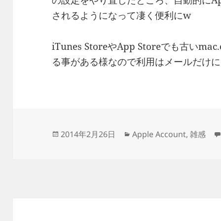
の設定をやり直したところ、自動的にAppl
されるようになって凄く便利にw
iTunes StoreやApp Storeでも古
る事がある様なので利用はメールだけに
投
カ
2014年2月26日
Apple Account
,
雑感
稿
テ
日:
ゴ
リ
ー