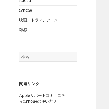
iCloud
iPhone
映画、ドラマ、アニメ
雑感
検
索:
関連リンク
Appleサポートコミュニテ
ィ:iPhoneの使い方
0