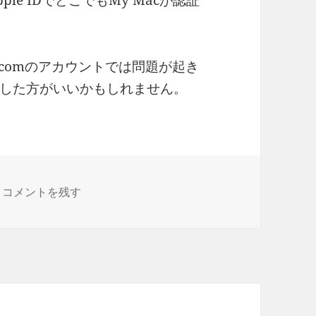
e IDでどこでもMy Macが認証
いmac.comのアカウントでは問題が起き
した方がいいかもしれません。
どこでもMy Mac に
コメントを残す