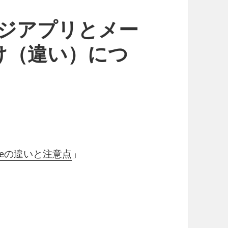
ージアプリとメー
け（違い）につ
ageの違いと注意点
」