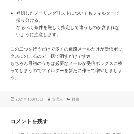
登録したメーリングリストについてもフィルターで
振り分ける。
なるべく条件を厳しく指定して違うものが含まれな
いように注意します。
この二つを行うだけで多くの迷惑メールだけが受信ボッ
クスにのこるので一括で消すだけですw
もちろん最初のうちは必要なメールが受信ボックスに残
ってしまうのでフィルターを新たに作って増やしましょ
う。
投
作
カ
2021年10月15日
管理人
雑感
稿
成
テ
日:
者
ゴ
リ
コメントを残す
ー