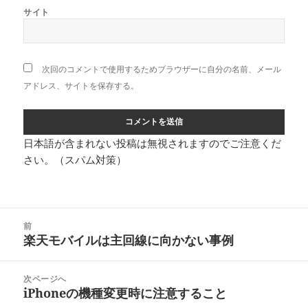
サイト
次回のコメントで使用するためブラウザーに自分の名前、メール
アドレス、サイトを保存する。
日本語が含まれない投稿は無視されますのでご注意くだ
さい。（スパム対策）
投
前
稿
楽天モバイルは主回線に向かない事例
前
ナ
の
ビ
投
次ページへ
ゲ
稿:
iPhoneの機種変更時に注意すること
次
ー