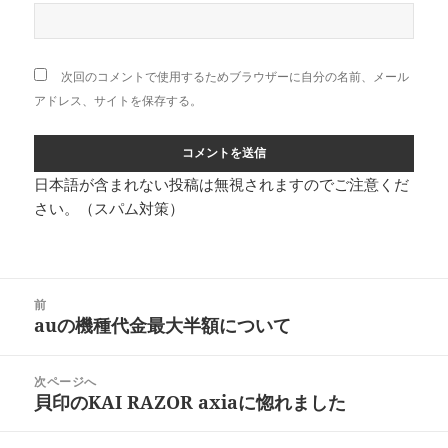
次回のコメントで使用するためブラウザーに自分の名前、メール
アドレス、サイトを保存する。
日本語が含まれない投稿は無視されますのでご注意くだ
さい。（スパム対策）
投
前
稿
auの機種代金最大半額について
前
ナ
の
ビ
投
次ページへ
ゲ
稿:
貝印のKAI RAZOR axiaに惚れました
次
ー
の
シ