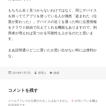
もちろん全く見つからないわけではなく、同じデバイス
を持っててアプリを使っている人が偶然「盗まれた（位
置が変わった）」デバイスの近くを通った時に位置情報
をクラウド経由で伝えてくれる機能もありますので、利
用者が増えれば見つかる可能性も上がるのだと思いま
す。
まあ説明通りどこに置いたか思い出せない時には便利か
な。
投
作
カ
2018年1月7日
管理人
雑感
稿
成
テ
日:
者
ゴ
リ
コメントを残す
ー
メールアドレスが公開されることはありません。
※
が付いている欄は
必須項目です