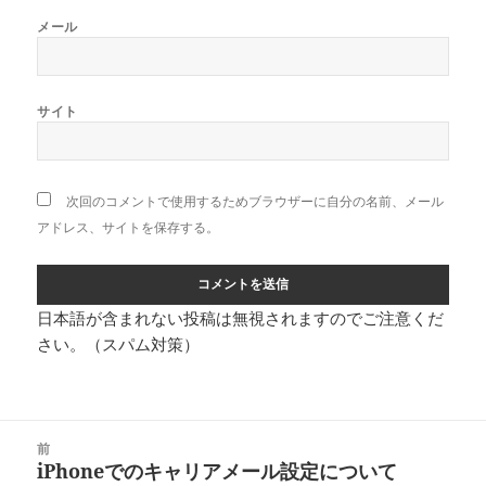
メール
サイト
次回のコメントで使用するためブラウザーに自分の名前、メール
アドレス、サイトを保存する。
日本語が含まれない投稿は無視されますのでご注意くだ
さい。（スパム対策）
投
前
稿
iPhoneでのキャリアメール設定について
前
ナ