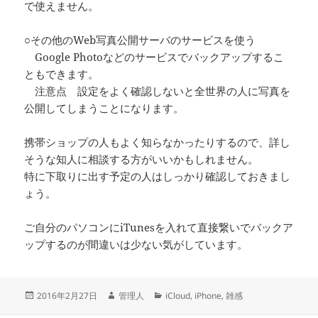
で使えません。
○その他のWeb写真公開サーバのサービスを使う
Google Photoなどのサービスでバックアップするこ
ともできます。
注意点 設定をよく確認しないと全世界の人に写真を
公開してしまうことになります。
携帯ショップの人もよく知らなかったりするので、詳し
そうな知人に相談する方がいいかもしれません。
特に下取りに出す予定の人はしっかり確認しておきまし
ょう。
ご自分のパソコンにiTunesを入れて直接繋いでバックア
ップするのが間違いは少ない気がしています。
投
作
カ
2016年2月27日
管理人
iCloud
,
iPhone
,
雑感
稿
成
テ