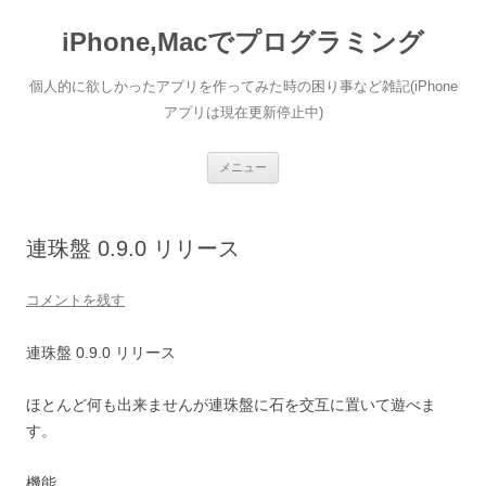
コ
ン
iPhone,Macでプログラミング
テ
ン
ツ
へ
個人的に欲しかったアプリを作ってみた時の困り事など雑記(iPhone
ス
キ
アプリは現在更新停止中)
ッ
プ
メニュー
連珠盤 0.9.0 リリース
コメントを残す
連珠盤 0.9.0 リリース
ほとんど何も出来ませんが連珠盤に石を交互に置いて遊べま
す。
機能