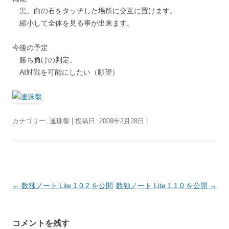
黒、白の石をタッチした場所に交互に置けます。
縮小して全体を見る事が出来ます。
今後の予定
勝ち負けの判定。
AI対戦を可能にしたい（願望）
カテゴリー:
連珠盤
| 投稿日:
2009年2月28日
|
投
←
数独ノート Lite 1.0.2 を公開
数独ノート Lite 1.1.0 を公開
→
稿
ナ
コメントを残す
ビ