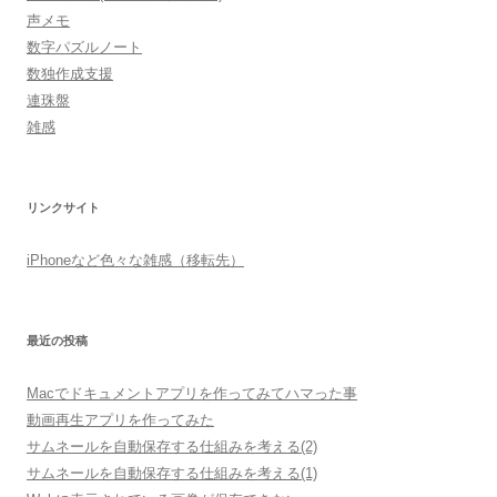
声メモ
数字パズルノート
数独作成支援
連珠盤
雑感
リンクサイト
iPhoneなど色々な雑感（移転先）
最近の投稿
Macでドキュメントアプリを作ってみてハマった事
動画再生アプリを作ってみた
サムネールを自動保存する仕組みを考える(2)
サムネールを自動保存する仕組みを考える(1)