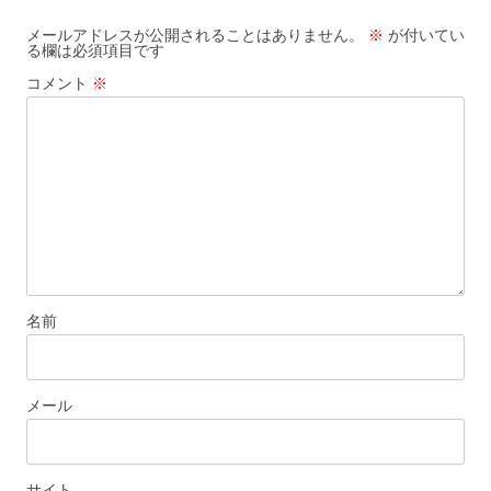
ゲ
メールアドレスが公開されることはありません。
※
が付いてい
る欄は必須項目です
ー
コメント
※
シ
ョ
ン
名前
メール
サイト