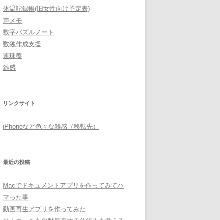
体温記録帳(旧女性向け予定表)
声メモ
数字パズルノート
数独作成支援
連珠盤
雑感
リンクサイト
iPhoneなど色々な雑感（移転先）
最近の投稿
Macでドキュメントアプリを作ってみてハ
マった事
動画再生アプリを作ってみた