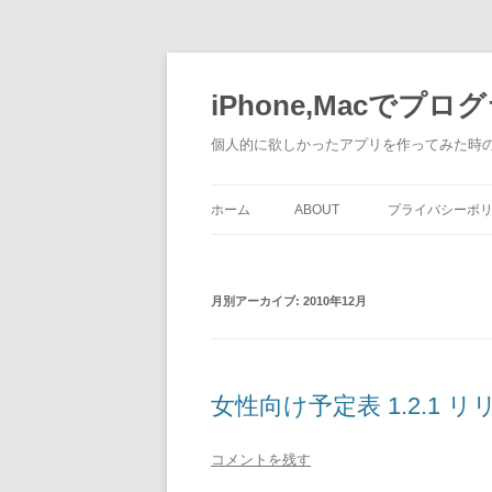
コ
ン
テ
iPhone,Macでプ
ン
ツ
へ
個人的に欲しかったアプリを作ってみた時の困
ス
キ
ッ
プ
ホーム
ABOUT
プライバシーポ
月別アーカイブ:
2010年12月
女性向け予定表 1.2.1 リ
コメントを残す