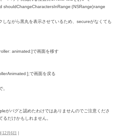
Field shouldChangeCharactersInRange:(NSRange)range
ックしながら黒丸を表示させているため、secureがなくても
ntroller: animated:]で画面を移す
trollerAnimated:];で画面を戻る
で。
pleがバグと認めたわけではありませんのでご注意くださ
てるだけかもしれません。
0年12月6日
|