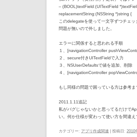
– (BOOL)textField:(UITextField *)text
replacementString:(NSString *)string {
このdelegateを使って一文字ずつチェ
問題が無いので外しました。
エラーに関係すると思われる手順
１、[navigationController pushViewCo
２、secure付きUITextFieldで入力
３、NSUserDefaultsで値を追加、削除
４、[navigationController popViewCon
もし同様の問題で困っている方は参考ま
2011.1.11追記
私がバグじゃないかと思ってるだけでAp
い。何か仕様が変わって使い方を間違え
カテゴリー:
アプリ作成関連
| 投稿日:
201