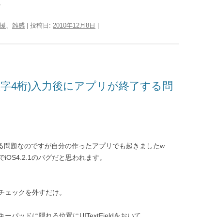
。
援
、
雑感
| 投稿日:
2010年12月8日
|
ド(数字4桁)入力後にアプリが終了する問
きている問題なのですが自分の作ったアプリでも起きましたw
OS4.2.1のバグだと思われます。
のSecureチェックを外すだけ。
ッドに隠れる位置にUITextFieldをおいて