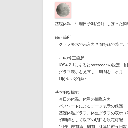
基礎体温、生理日予測だけにしぼった簡
修正箇所
・グラフ表示で未入力区間を線で繋ぐ、
1.2.0の修正箇所
・iOS4.2.1にするとpasscodeの
・グラフ表示を見直し、期間を１ヶ月、
・細かいバグ修正
基本的な機能
・今日の体温、体重の簡単入力
・パスワードによるデータ表示の保護
・基礎体温グラフ、体重グラフの表示（
・初期値として以下の項目を設定可能
平均生理間隔、期間、計算に使う回数