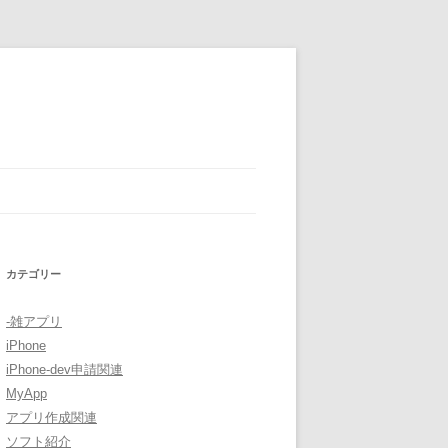
カテゴリー
-雑アプリ
iPhone
iPhone-dev申請関連
MyApp
アプリ作成関連
ソフト紹介