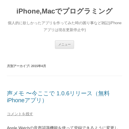
コ
ン
iPhone,Macでプログラミング
テ
ン
ツ
へ
個人的に欲しかったアプリを作ってみた時の困り事など雑記(iPhone
ス
キ
アプリは現在更新停止中)
ッ
プ
メニュー
月別アーカイブ:
2015年4月
声メモ 〜今ここで 1.0.6リリース（無料
iPhoneアプリ）
コメントを残す
Apple Watchの音声認識機能を使って登録できるように変更し