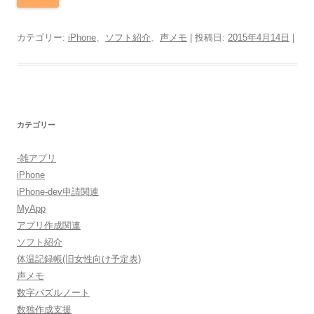
カテゴリー:
iPhone
、
ソフト紹介
、
声メモ
| 投稿日:
2015年4月14日
|
カテゴリー
-雑アプリ
iPhone
iPhone-dev申請関連
MyApp
アプリ作成関連
ソフト紹介
体温記録帳(旧女性向け予定表)
声メモ
数字パズルノート
数独作成支援