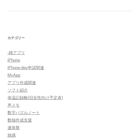
カテゴリー
-雑アプリ
iPhone
iPhone-dev申請関連
MyApp
アプリ作成関連
ソフト紹介
体温記録帳(旧女性向け予定表)
声メモ
数字パズルノート
数独作成支援
連珠盤
雑感