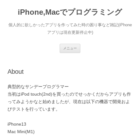
コ
ン
iPhone,Macでプログラミング
テ
ン
ツ
へ
個人的に欲しかったアプリを作ってみた時の困り事など雑記(iPhone
ス
キ
アプリは現在更新停止中)
ッ
プ
メニュー
About
典型的なサンデープログラマー
当初はiPod touch(2nd)を買ったのでせっかくだからアプリも作
ってみようかなと始めましたが、現在は以下の機器で開発およ
びテストを行っています。
iPhone13
Mac Mini(M1)