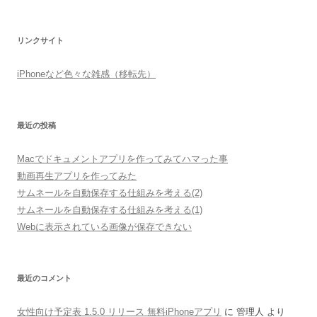
リンクサイト
iPhoneなど色々な雑感（移転先）
最近の投稿
Macでドキュメントアプリを作ってみてハマった事
動画再生アプリを作ってみた
サムネールを自動保存する仕組みを考える(2)
サムネールを自動保存する仕組みを考える(1)
Webに表示されている画像が保存できない
最近のコメント
女性向け予定表 1.5.0 リリース 無料iPhoneアプリ
に
管理人
より