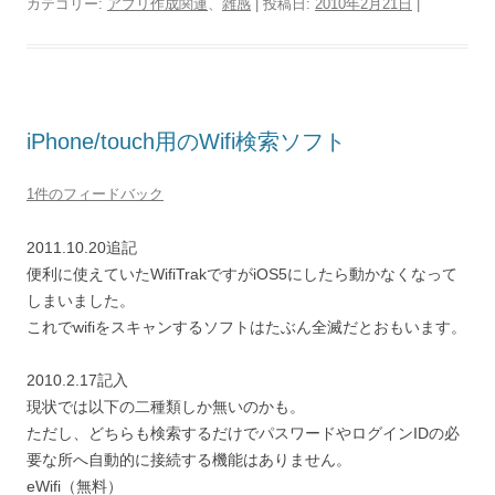
カテゴリー:
アプリ作成関連
、
雑感
| 投稿日:
2010年2月21日
|
iPhone/touch用のWifi検索ソフト
1件のフィードバック
2011.10.20追記
便利に使えていたWifiTrakですがiOS5にしたら動かなくなって
しまいました。
これでwifiをスキャンするソフトはたぶん全滅だとおもいます。
2010.2.17記入
現状では以下の二種類しか無いのかも。
ただし、どちらも検索するだけでパスワードやログインIDの必
要な所へ自動的に接続する機能はありません。
eWifi（無料）