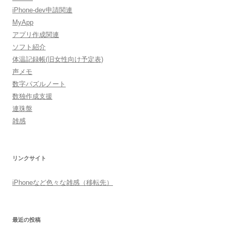
ー
iPhone-dev申請関連
シ
MyApp
アプリ作成関連
ョ
ソフト紹介
ン
体温記録帳(旧女性向け予定表)
声メモ
数字パズルノート
数独作成支援
連珠盤
雑感
リンクサイト
iPhoneなど色々な雑感（移転先）
最近の投稿