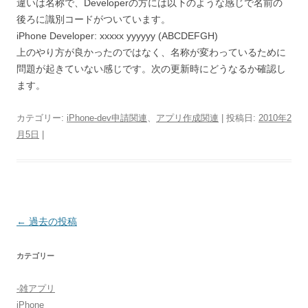
違いは名称で、Developerの方には以下のような感じで名前の
後ろに識別コードがついています。
iPhone Developer: xxxxx yyyyyy (ABCDEFGH)
上のやり方が良かったのではなく、名称が変わっているために
問題が起きていない感じです。次の更新時にどうなるか確認し
ます。
カテゴリー:
iPhone-dev申請関連
、
アプリ作成関連
| 投稿日:
2010年2
月5日
|
投
←
過去の投稿
稿
カテゴリー
ナ
ビ
-雑アプリ
ゲ
iPhone