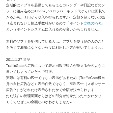
定期的にアプリを起動してもらえるカレンダーや日記などのソ
フトに組み込めばiPhoneデベロッパーキット代ぐらいは回収で
きるかも。１円から収入を得られますが一定額を超えないと振
り込まれないし振込手数料がいるので「
ポイント交換のPeX
」
というポイントシステムに入れるのが良いかもしれません。
無料のソフトを配信している人は、アプリを使う側の人のこと
を考えて邪魔にならない程度に利用した方が良いでしょうね。
2011.1.27 追記
TrafficGateの広告について表示回数で収入が決まるかのように
書いてしまっていたので訂正。
実際には有料の広告ではない表示があるため（TrafficGate様自
身の自社広告など）表示件数ではなく、有料広告（スポンサー
広告？）がどれだけ表示されたかで金額が決められます。
ただ現在の管理画面からはどの部分が対象だったのかわかりに
くくてなぜこの金額なのかわかりませんw