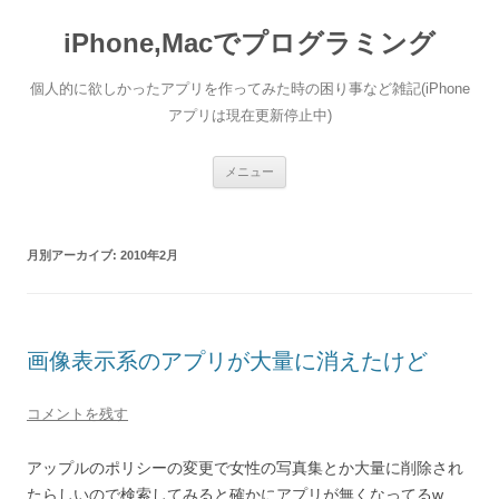
コ
ン
iPhone,Macでプログラミング
テ
ン
ツ
へ
個人的に欲しかったアプリを作ってみた時の困り事など雑記(iPhone
ス
キ
アプリは現在更新停止中)
ッ
プ
メニュー
月別アーカイブ:
2010年2月
画像表示系のアプリが大量に消えたけど
コメントを残す
アップルのポリシーの変更で女性の写真集とか大量に削除され
たらしいので検索してみると確かにアプリが無くなってるw