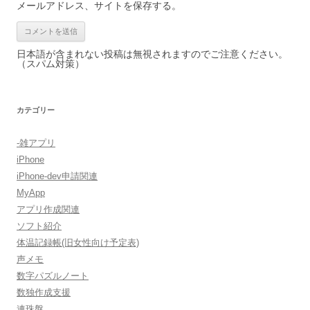
メールアドレス、サイトを保存する。
日本語が含まれない投稿は無視されますのでご注意ください。
（スパム対策）
カテゴリー
-雑アプリ
iPhone
iPhone-dev申請関連
MyApp
アプリ作成関連
ソフト紹介
体温記録帳(旧女性向け予定表)
声メモ
数字パズルノート
数独作成支援
連珠盤