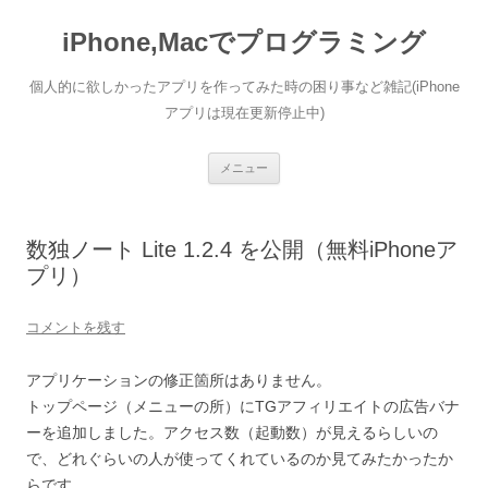
コ
ン
iPhone,Macでプログラミング
テ
ン
ツ
へ
個人的に欲しかったアプリを作ってみた時の困り事など雑記(iPhone
ス
キ
アプリは現在更新停止中)
ッ
プ
メニュー
数独ノート Lite 1.2.4 を公開（無料iPhoneア
プリ）
コメントを残す
アプリケーションの修正箇所はありません。
トップページ（メニューの所）にTGアフィリエイトの広告バナ
ーを追加しました。アクセス数（起動数）が見えるらしいの
で、どれぐらいの人が使ってくれているのか見てみたかったか
らです。