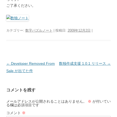
ご了承ください。
カテゴリー:
数字パズルノート
| 投稿日:
2009年12月2日
|
投
←
Developer Removed From
数独作成支援 1.0.1 リリース
→
稿
Sale が出てた件
ナ
ビ
コメントを残す
ゲ
ー
メールアドレスが公開されることはありません。
※
が付いてい
る欄は必須項目です
シ
コメント
※
ョ